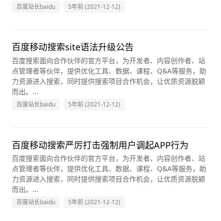
百度站长baidu
5年前 (2021-12-12)
百度移动搜索site语法升级公告
百度搜索面向合作伙伴的官方平台，为开发者、内容创作者、站
点管理者等伙伴，提供优化工具、数据、课程、Q&A等服务，助
力资源进入搜索，同时提供搜索项目合作机会，让优质资源脱颖
而出。...
百度站长baidu
5年前 (2021-12-12)
百度移动搜索严厉打击强制用户调起APP行为
百度搜索面向合作伙伴的官方平台，为开发者、内容创作者、站
点管理者等伙伴，提供优化工具、数据、课程、Q&A等服务，助
力资源进入搜索，同时提供搜索项目合作机会，让优质资源脱颖
而出。...
百度站长baidu
5年前 (2021-12-12)