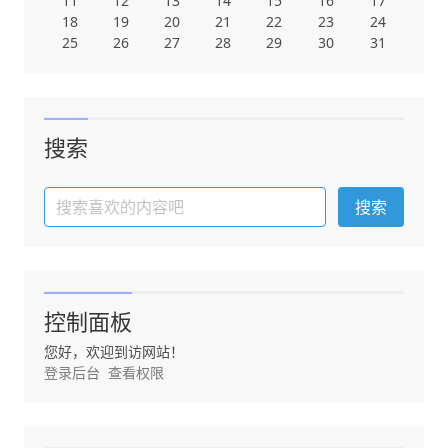
11
12
13
14
15
16
17
18
19
20
21
22
23
24
25
26
27
28
29
30
31
搜索
控制面板
您好，欢迎到访网站！
登录后台
查看权限