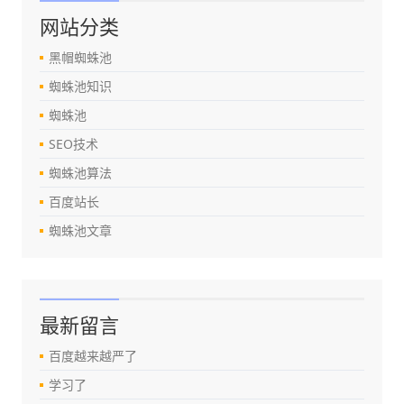
网站分类
黑帽蜘蛛池
蜘蛛池知识
蜘蛛池
SEO技术
蜘蛛池算法
百度站长
蜘蛛池文章
最新留言
百度越来越严了
学习了