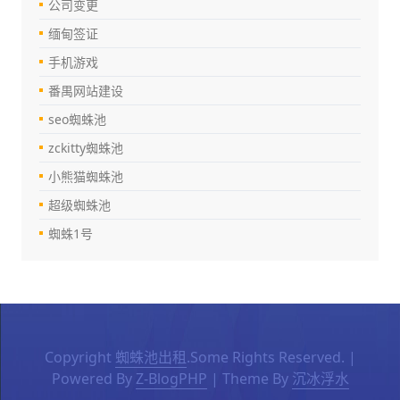
公司变更
缅甸签证
手机游戏
番禺网站建设
seo蜘蛛池
zckitty蜘蛛池
小熊猫蜘蛛池
超级蜘蛛池
蜘蛛1号
Copyright
蜘蛛池出租
.Some Rights Reserved. |
Powered By
Z-BlogPHP
| Theme By
沉冰浮水