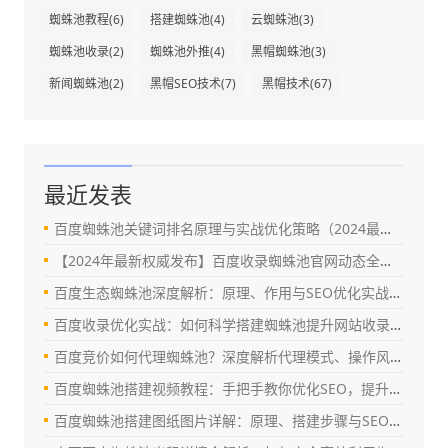
蜘蛛池教程
(6)
搭建蜘蛛池
(4)
云蜘蛛池
(3)
蜘蛛池收录
(2)
蜘蛛池外推
(4)
黑帽蜘蛛池
(3)
新闻蜘蛛池
(2)
黑帽SEO技术
(7)
黑帽技术
(67)
最近发表
百度蜘蛛池关键词排名原理与实战优化策略（2024最新指南）
【2024年最新权威发布】百度收录蜘蛛池官网动态全解析：真相、风险与替代方案
百度生态蜘蛛池深度解析：原理、作用与SEO优化实战指南
百度收录优化实战：如何科学搭建蜘蛛池提升网站收录效率（SEO深度指南）
百度竞价如何代理蜘蛛池？深度解析代理模式、操作风险与合规优化策略
百度蜘蛛池搭建视频教程：手把手教你优化SEO，提升百度收录与排名
百度蜘蛛池搭建图纸图片详解：原理、搭建步骤与SEO优化实战指南