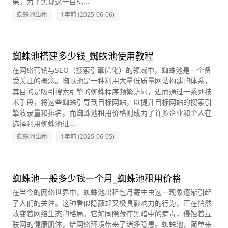
果。为了实现这一目标...
蜘蛛池出租
1年前 (2025-06-06)
蜘蛛池搭建多少钱_蜘蛛池使用教程
在网络营销与SEO（搜索引擎优化）的领域中，蜘蛛池是一个备
受关注的概念。蜘蛛池是一种利用大量低质量网站构建的体系，
其目的是吸引搜索引擎的蜘蛛程序频繁访问，进而通过一系列技
术手段，将这些蜘蛛引导到目标网站，以提升目标网站的搜索引
擎收录量和排名。而蜘蛛池租用价格则成为了许多企业和个人在
选择利用蜘蛛池进...
蜘蛛池出租
1年前 (2025-06-05)
蜘蛛池一般多少钱一个月_蜘蛛池租用价格
在当今的网络世界中，蜘蛛池出租包月寄生虫这一现象逐渐引起
了人们的关注。这种看似隐蔽却又极具影响力的行为，正在悄然
改变着网络生态的格局。它如同隐藏在黑暗中的病毒，侵蚀着互
联网的健康肌体，给网络环境带来了诸多隐患。蜘蛛池，简单来