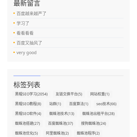
最新留言
百度越来越严了
学习了
看看看看
百度又抽风了
very good
标签列表
黑帽SEO学习
(2054)
友链交换平台
(5)
网站权重
(1)
黑帽SEO教程
(8)
站群
(1)
百度算法
(1)
seo技术
(66)
黑帽SEO软件
(4)
蜘蛛池技术
(13)
蜘蛛池出租平台
(28)
蜘蛛池搭建
(27)
百度蜘蛛池
(37)
搜狗蜘蛛池
(24)
蜘蛛池优化
(5)
阿里蜘蛛池
(2)
蜘蛛池程序
(2)