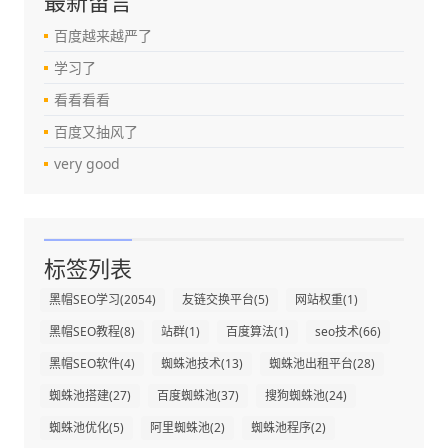
最新留言
百度越来越严了
学习了
看看看看
百度又抽风了
very good
标签列表
黑帽SEO学习
(2054)
友链交换平台
(5)
网站权重
(1)
黑帽SEO教程
(8)
站群
(1)
百度算法
(1)
seo技术
(66)
黑帽SEO软件
(4)
蜘蛛池技术
(13)
蜘蛛池出租平台
(28)
蜘蛛池搭建
(27)
百度蜘蛛池
(37)
搜狗蜘蛛池
(24)
蜘蛛池优化
(5)
阿里蜘蛛池
(2)
蜘蛛池程序
(2)