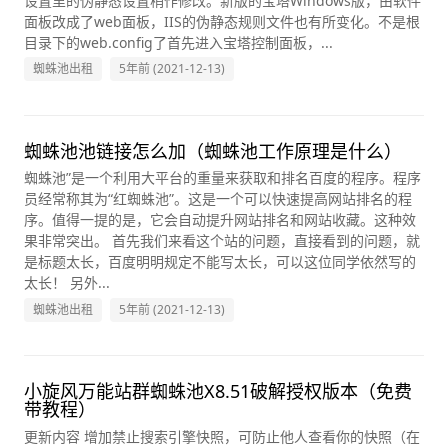
设置里的伪静态设置稍作修改。新版的宝塔Windows版，由软件
面板改成了web面板，IIS的伪静态规则文件也有所变化。不是根
目录下的web.config了首先进入宝塔控制面板，...
蜘蛛池出租
5年前 (2021-12-13)
蜘蛛池池链接怎么加（蜘蛛池工作原理是什么）
蜘蛛池”是一个利用大平台的重量来获取和排名百度的程序。程序
员经常称其为“红蜘蛛池”。这是一个可以快速提高网站排名的程
序。值得一提的是，它会自动提升网站排名和网站收藏。这种效
果非常突出。 首先我们来看这个站的问题，直接看到的问题，就
是标题太长，百度明明规定不能写太长，可以这位同学依然写的
太长！ 另外...
蜘蛛池出租
5年前 (2021-12-13)
小旋风万能站群蜘蛛池X8.51破解授权版本（免费
带教程）
更新内容 增加禁止搜索引擎快照，可防止他人查看你的快照（在