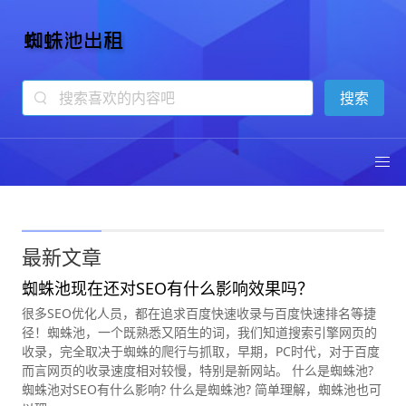
蜘蛛池出租
13年专注蜘蛛池技术
最新文章
蜘蛛池现在还对SEO有什么影响效果吗？
很多SEO优化人员，都在追求百度快速收录与百度快速排名等捷
径！蜘蛛池，一个既熟悉又陌生的词，我们知道搜索引擎网页的
收录，完全取决于蜘蛛的爬行与抓取，早期，PC时代，对于百度
而言网页的收录速度相对较慢，特别是新网站。 什么是蜘蛛池?
蜘蛛池对SEO有什么影响? 什么是蜘蛛池? 简单理解，蜘蛛池也可