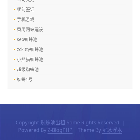
缅甸签证
手机游戏
番禺网站建设
seo蜘蛛池
zckitty蜘蛛池
小熊猫蜘蛛池
超级蜘蛛池
蜘蛛1号
Copyright
蜘蛛池出租
.Some Rights Reserved. |
Powered By
Z-BlogPHP
| Theme By
沉冰浮水