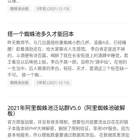
以理...
蜘蛛池出租
5年前 (2021-12-13)
搭一个蜘蛛池多久才能回本
昨天教师节，与几位面授权重蜘蛛小酌几杯、凌晨4点、已经睡
醒！趁着酒劲还在、给大家聊点人生感悟。 李白肯定是逃不掉
的，斗酒便有诗百篇，喝醉了就在长安街道上的酒肆中睡觉，君
王看见以后唤他上船，李白不屑一顾，自称为“酒中仙”。在他的
一生当中，后人眼里的李白，轻狂、天才、爱酒这三个标签缺一
不可。 搭一个蜘...
蜘蛛池出租
5年前 (2021-12-13)
2021年阿里蜘蛛池泛站群V5.0（阿里蜘蛛池破解
板）
官方原版加密，并且有很多限制，想要包月就要流出白花花的银
子本版本经PHP大神解密，删除了限制验证，享用VIP服务。因为
是本地服务，所以模板数量要通过数据库添加。 在数据库里添加