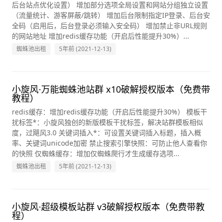
后台站点优化设置） 增加部分选项全局设置和网站分组独立设置
（流量统计、游客屏蔽/跳转） 增加后台限制指定IP登录、后台安
全码（启用后，后台登录必须输入安全码） 增加禁止非URL规则
的网站地址 增加redis缓存功能（开启后性能提升30%）...
蜘蛛池出租
5年前 (2021-12-13)
小旋风·万能蜘蛛池站群 x10破解授权版本（免费带
教程）
redis缓存：增加redis缓存功能（开启后性能提升30%） 模板干
扰标签*：小旋风独创的新版模板干扰标签，解决站群模板相似
度，过飓风3.0 关键词插入*：可设置关键词插入标题，插入概
率、关键词unicode加密 禁止搜索引擎快照：可防止他人查看你
的快照 仅蜘蛛缓存：增加仅蜘蛛爬行才生成缓存选项...
蜘蛛池出租
5年前 (2021-12-13)
小旋风·超级模板站群 v3破解授权版本（免费带教
程）