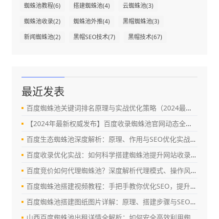
蜘蛛池教程
(6)
搭建蜘蛛池
(4)
云蜘蛛池
(3)
蜘蛛池收录
(2)
蜘蛛池外推
(4)
黑帽蜘蛛池
(3)
新闻蜘蛛池
(2)
黑帽SEO技术
(7)
黑帽技术
(67)
最近发表
百度蜘蛛池关键词排名原理与实战优化策略（2024最新指南）
【2024年最新权威发布】百度收录蜘蛛池官网动态全解析：真相、风险与替代方案
百度生态蜘蛛池深度解析：原理、作用与SEO优化实战指南
百度收录优化实战：如何科学搭建蜘蛛池提升网站收录效率（SEO深度指南）
百度竞价如何代理蜘蛛池？深度解析代理模式、操作风险与合规优化策略
百度蜘蛛池搭建视频教程：手把手教你优化SEO，提升百度收录与排名
百度蜘蛛池搭建图纸图片详解：原理、搭建步骤与SEO优化实战指南
山西百度蜘蛛池出租详情全解析：如何安全高效利用蜘蛛池提升网站权重？