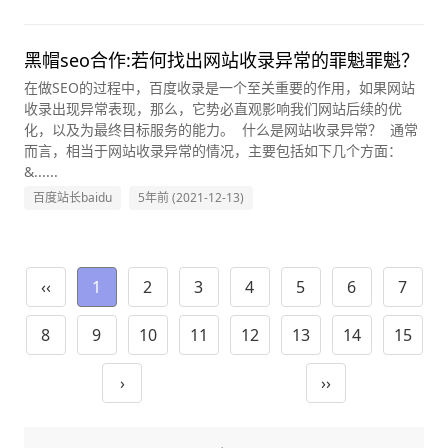
黑帽seo合作:若何找出网站收录异常的罪魁罪魁？
在做SEO的过程中，百度收录是一个至关重要的作用，如果网站
收录出现异常表现，那么，它势必直观影响我们网站后续的优
化，以及为最终目标服务的能力。 什么是网站收录异常？ 通常
而言，相当于网站收录异常的情况，主要包括如下几个方面：
&......
百度站长baidu
5年前 (2021-12-13)
‹‹
1
2
3
4
5
6
7
8
9
10
11
12
13
14
15
›
››