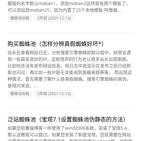
模版的名字默认moban1，添加moban2这样就有两个模板了，
可以添加到moban25，因为内置了25个本地模板 阿里蜘...
蜘蛛池出租
5年前 (2021-12-13)
购买蜘蛛池（怎样分辨真假蜘蛛好坏*）
站长在查看网站日志，分析搜索引擎蜘蛛抓取过程中，经常会遇
到一些莫名其妙的IP，这些怪异的行为也让很多站长出现困惑。
比如你还没有发布网站信息，但日志中就显示在发布之前已经抓
取访问过，再比如一些IP是无法查询到准确来路等等。 而出现这
种情况，首先需要了解什么是真假蜘蛛。搜索引擎蜘蛛的真伪，
是相对来说，...
蜘蛛池出租
5年前 (2021-12-13)
泛站蜘蛛池（宝塔7.1设置蜘蛛池伪静态的方法）
如果您和曹操博客一样使用了wind2008系统，安装了宝塔5.4，
那么这教程可以跳过。如果您安装了新版宝塔，您就需要在网站