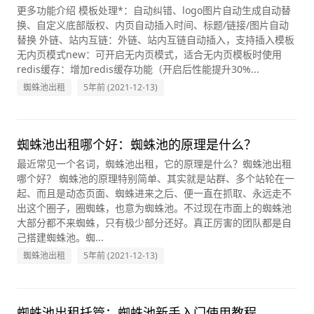
更多功能介绍 模板处理*：自动纠错、logo图片自动生成自动替
换、自定义底部版权、内页自动插入时间、标题/链接/图片自动
替换 外链、站内互链：外链、站内互链自动插入，支持插入模板
无内页模式new：可开启无内页模式，适合无内页模板时使用
redis缓存：增加redis缓存功能（开启后性能提升30%...
蜘蛛池出租
5年前 (2021-12-13)
蜘蛛池出租哪个好：蜘蛛池的原理是什么？
最近常见一个名词，蜘蛛池出租，它的原理是什么？蜘蛛池出租
哪个好？ 蜘蛛池的原理特别简单、其实就是站群、多个站轮在一
起、而且是动态页面、蜘蛛进来之后、便一直在抓取、永远走不
出这个圈子，圈蜘蛛，也意为蜘蛛池。不过现在市面上的蜘蛛池
大部分都不来蜘蛛，只有极少部分还好。真正厉害的团队都是自
己搭建蜘蛛池。蜘...
蜘蛛池出租
5年前 (2021-12-13)
蜘蛛池出租托管：蜘蛛池新手入门使用教程