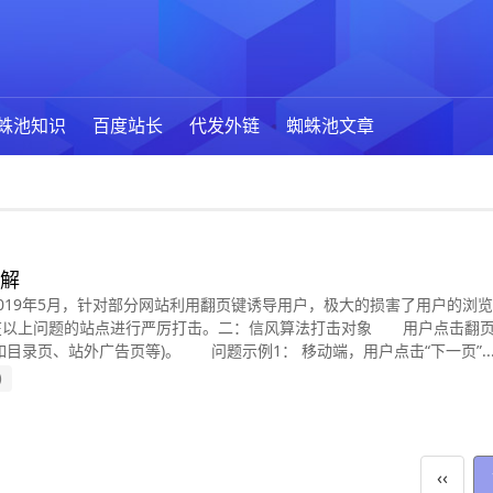
蛛池知识
百度站长
代发外链
蜘蛛池文章
解
19年5月，针对部分网站利用翻页键诱导用户，极大的损害了用户的浏
在以上问题的站点进行严厉打击。二：信风算法打击对象 用户点击翻
目录页、站外广告页等)。 问题示例1： 移动端，用户点击“下一页”..
)
‹‹