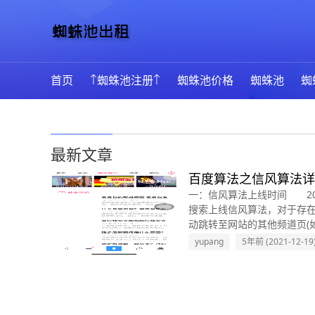
蜘蛛池出租
13年专注蜘蛛池技术
首页
↑蜘蛛池注册↑
蜘蛛池价格
蜘蛛池
蜘
最新文章
百度算法之信风算法详
一：信风算法上线时间 20
搜索上线信风算法，对于存
动跳转至网站的其他频道页(如
yupang
5年前 (2021-12-19