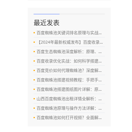
最近发表
百度蜘蛛池关键词排名原理与实战优化策略（2024最新指南）
【2024年最新权威发布】百度收录蜘蛛池官网动态全解析：真相、风险与替代方案
百度生态蜘蛛池深度解析：原理、作用与SEO优化实战指南
百度收录优化实战：如何科学搭建蜘蛛池提升网站收录效率（SEO深度指南）
百度竞价如何代理蜘蛛池？深度解析代理模式、操作风险与合规优化策略
百度蜘蛛池搭建视频教程：手把手教你优化SEO，提升百度收录与排名
百度蜘蛛池搭建图纸图片详解：原理、搭建步骤与SEO优化实战指南
山西百度蜘蛛池出租详情全解析：如何安全高效利用蜘蛛池提升网站权重？
百度蜘蛛池原理与操作方法详解：提升网站收录与排名的实战指南
百度蜘蛛池如何打开视频？全面解析技术原理与操作指南（2024最新版）