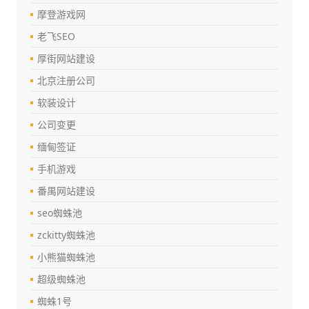
摩登游戏网
老飞SEO
厚街网站建设
北京注册公司
软装设计
公司变更
缅甸签证
手机游戏
番禺网站建设
seo蜘蛛池
zckitty蜘蛛池
小熊猫蜘蛛池
超级蜘蛛池
蜘蛛1号