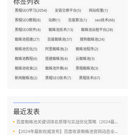
标签列表
黑帽SEO学习
(2054)
友链交换平台
(5)
网站权重
(1)
黑帽SEO教程
(8)
站群
(1)
百度算法
(1)
seo技术
(66)
黑帽SEO软件
(4)
蜘蛛池技术
(13)
蜘蛛池出租平台
(28)
蜘蛛池搭建
(27)
百度蜘蛛池
(37)
搜狗蜘蛛池
(24)
蜘蛛池优化
(5)
阿里蜘蛛池
(2)
蜘蛛池程序
(2)
蜘蛛池教程
(6)
搭建蜘蛛池
(4)
云蜘蛛池
(3)
蜘蛛池收录
(2)
蜘蛛池外推
(4)
黑帽蜘蛛池
(3)
新闻蜘蛛池
(2)
黑帽SEO技术
(7)
黑帽技术
(67)
最近发表
百度蜘蛛池关键词排名原理与实战优化策略（2024最新指南）
【2024年最新权威发布】百度收录蜘蛛池官网动态全解析：真相、风险与替代方案