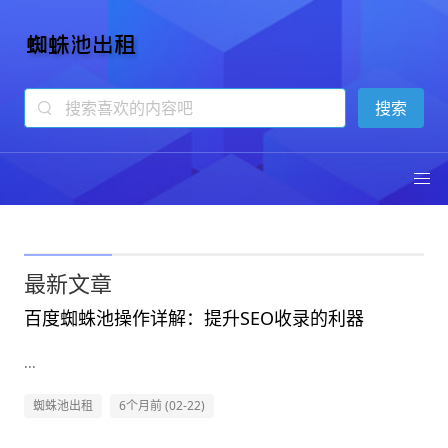
蜘蛛池出租
13年专注蜘蛛池技术
最新文章
百度蜘蛛池操作详解：提升SEO收录的利器
...
蜘蛛池出租
6个月前 (02-22)