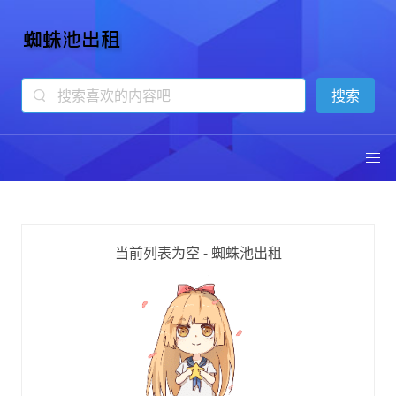
蜘蛛池出租
13年专注蜘蛛池技术
当前列表为空 - 蜘蛛池出租