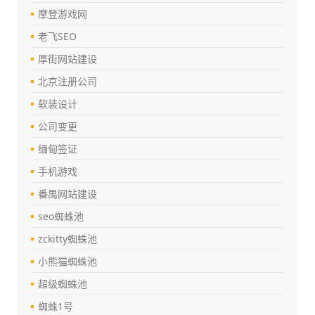
摩登游戏网
老飞SEO
厚街网站建设
北京注册公司
软装设计
公司变更
缅甸签证
手机游戏
番禺网站建设
seo蜘蛛池
zckitty蜘蛛池
小熊猫蜘蛛池
超级蜘蛛池
蜘蛛1号