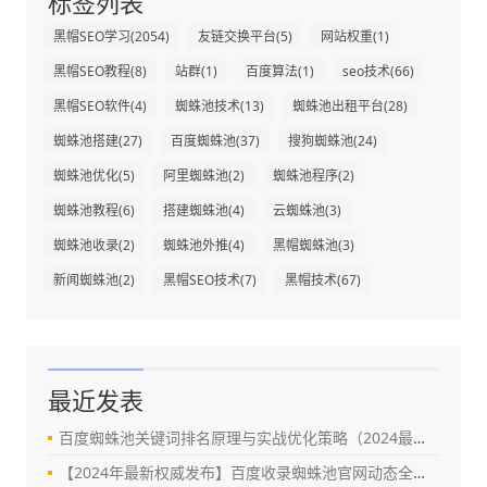
标签列表
黑帽SEO学习
(2054)
友链交换平台
(5)
网站权重
(1)
黑帽SEO教程
(8)
站群
(1)
百度算法
(1)
seo技术
(66)
黑帽SEO软件
(4)
蜘蛛池技术
(13)
蜘蛛池出租平台
(28)
蜘蛛池搭建
(27)
百度蜘蛛池
(37)
搜狗蜘蛛池
(24)
蜘蛛池优化
(5)
阿里蜘蛛池
(2)
蜘蛛池程序
(2)
蜘蛛池教程
(6)
搭建蜘蛛池
(4)
云蜘蛛池
(3)
蜘蛛池收录
(2)
蜘蛛池外推
(4)
黑帽蜘蛛池
(3)
新闻蜘蛛池
(2)
黑帽SEO技术
(7)
黑帽技术
(67)
最近发表
百度蜘蛛池关键词排名原理与实战优化策略（2024最新指南）
【2024年最新权威发布】百度收录蜘蛛池官网动态全解析：真相、风险与替代方案