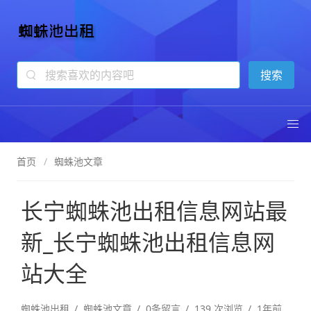
蜘蛛池出租
13年专注蜘蛛池技术
首页
蜘蛛池文章
长宁蜘蛛池出租信息网站最
新_长宁蜘蛛池出租信息网
站大全
蜘蛛池出租
蜘蛛池文章
0条留言
139 次浏览
1年前