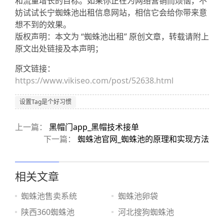
和流量增长的目标。如果你正在为网络营销而烦恼，不
妨试试长宁蜘蛛池出租信息网站，相信它会给你带来意
想不到的效果。
版权声明：本文为 “蜘蛛池出租” 原创文章，转载请附上
原文出处链接及本声明；
原文链接：
https://www.vikiseo.com/post/52638.html
设置Tag是个好习惯
上一篇：
黑帽门app_黑帽技术接单
下一篇：
蜘蛛池官网_蜘蛛池的原理和实现方法
相关文章
蜘蛛池售卖系统
蜘蛛池卵袋
陕西360蜘蛛池
河北搜狗蜘蛛池