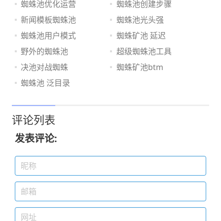
蜘蛛池优化运营
蜘蛛池创建步骤
新闻模板蜘蛛池
蜘蛛池光头强
蜘蛛池用户模式
蜘蛛矿池 延迟
野外的蜘蛛池
超级蜘蛛池工具
决池对战蜘蛛
蜘蛛矿池btm
蜘蛛池 泛目录
评论列表
发表评论: