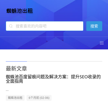
蜘蛛池出租
13年专注蜘蛛池技术
最新文章
蜘蛛池百度留痕问题及解决方案：提升SEO收录的
全面指南
...
蜘蛛池出租
6个月前 (02-06)